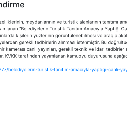
endirme
iklerinin, meydanlarının ve turistik alanlarının tanıtımı amac
ımlanan "Belediyelerin Turistik Tanıtım Amacıyla Yaptığı 
larda kişilerin yüzlerinin görüntülenebilmesi ve araç plakala
yelerden gerekli tedbirlerin alınması istenmiştir. Bu doğrultu
 kamerası canlı yayınları, gerekli teknik ve idari tedbirler 
ıştır. KVKK tarafından yayımlanan kamuoyu duyurusuna aşağıda
777/belediyelerin-turistik-tanitim-amaciyla-yaptigi-canli-